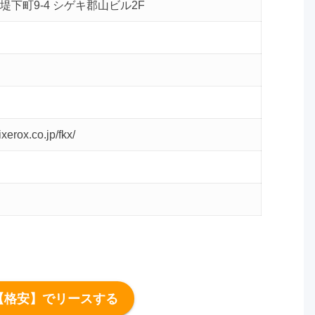
堤下町9-4 シゲキ郡山ビル2F
ixerox.co.jp/fkx/
【格安】でリースする