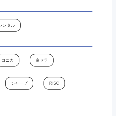
レンタル
コニカ
京セラ
シャープ
RISO