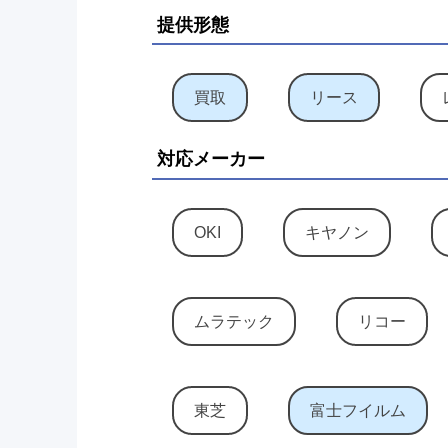
提供形態
買取
リース
対応メーカー
OKI
キヤノン
ムラテック
リコー
東芝
富士フイルム