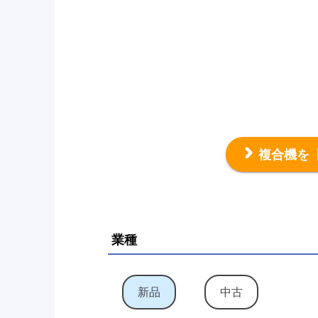
複合機を
業種
新品
中古