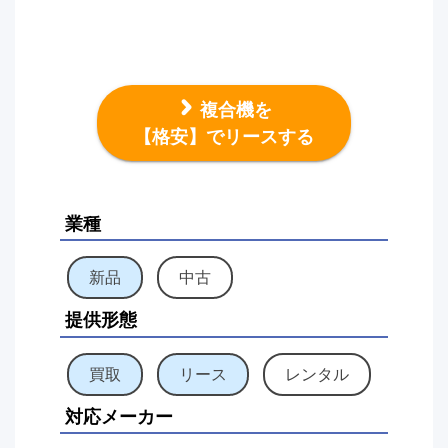
複合機を
【格安】でリースする
業種
新品
中古
提供形態
買取
リース
レンタル
対応メーカー