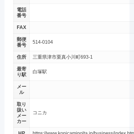
電話
番号
FAX
郵便
514-0104
番号
住所
三重県津市栗真小川町693-1
最寄
白塚駅
り駅
メー
ル
取り
扱い
コニカ
メー
カー
HP
https://www.konicaminolta.jp/business/index.htm