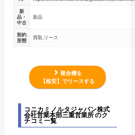
新
品・
新品
中古
契約
買取,リース
形態
複合機を
【格安】でリースする
コニカミノルタジャパン株式
会社営業本部三重営業所 のク
チコミ一覧