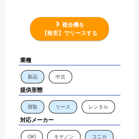
複合機を
【格安】でリースする
業種
新品
中古
提供形態
買取
リース
レンタル
対応メーカー
OKI
キヤノン
コニカ