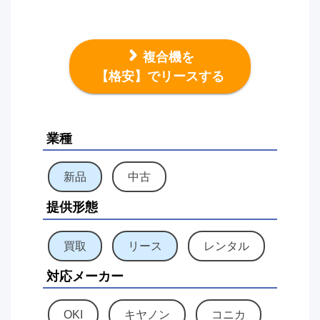
複合機を
【格安】でリースする
業種
新品
中古
提供形態
買取
リース
レンタル
対応メーカー
OKI
キヤノン
コニカ