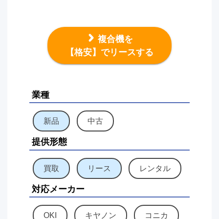
複合機を
【格安】でリースする
業種
新品
中古
提供形態
買取
リース
レンタル
対応メーカー
OKI
キヤノン
コニカ