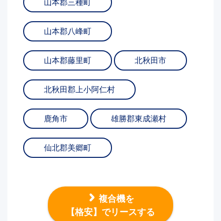
山本郡三種町
山本郡八峰町
山本郡藤里町
北秋田市
北秋田郡上小阿仁村
鹿角市
雄勝郡東成瀬村
仙北郡美郷町
複合機を
【格安】でリースする