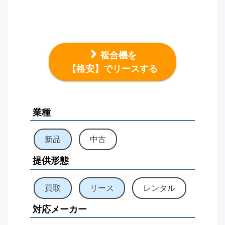
複合機を
【格安】でリースする
業種
新品
中古
提供形態
買取
リース
レンタル
対応メーカー