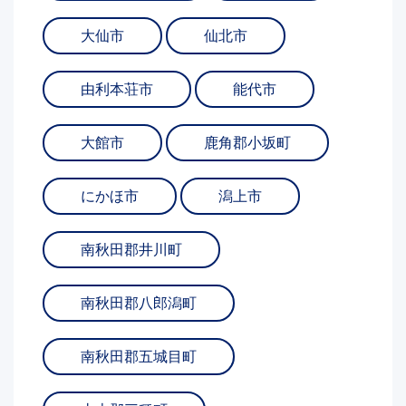
大仙市
仙北市
由利本荘市
能代市
大館市
鹿角郡小坂町
にかほ市
潟上市
南秋田郡井川町
南秋田郡八郎潟町
南秋田郡五城目町