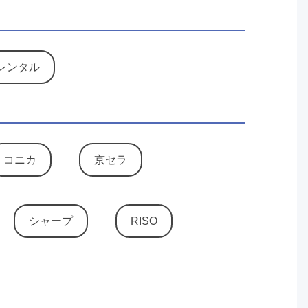
レンタル
コニカ
京セラ
シャープ
RISO