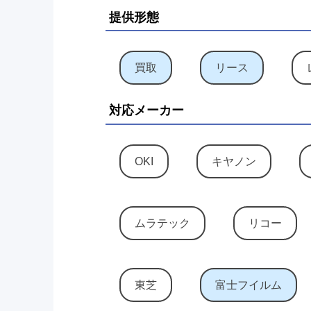
提供形態
買取
リース
対応メーカー
OKI
キヤノン
ムラテック
リコー
東芝
富士フイルム