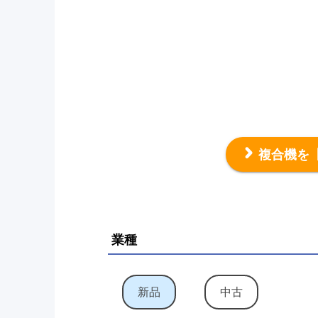
複合機を
業種
新品
中古