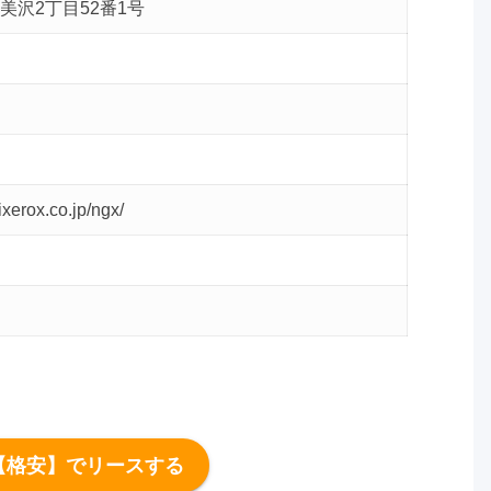
美沢2丁目52番1号
ixerox.co.jp/ngx/
【格安】でリースする