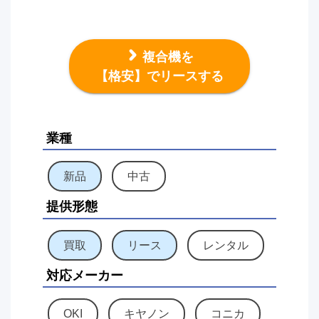
複合機を
【格安】でリースする
業種
新品
中古
提供形態
買取
リース
レンタル
対応メーカー
OKI
キヤノン
コニカ