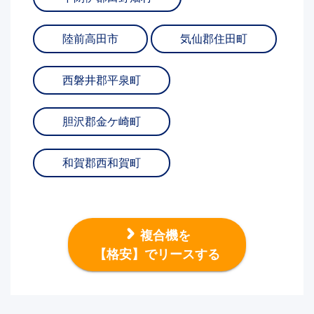
陸前高田市
気仙郡住田町
西磐井郡平泉町
胆沢郡金ケ崎町
和賀郡西和賀町
複合機を
【格安】でリースする