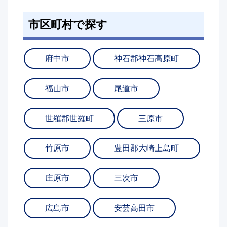
市区町村で探す
府中市
神石郡神石高原町
福山市
尾道市
世羅郡世羅町
三原市
竹原市
豊田郡大崎上島町
庄原市
三次市
広島市
安芸高田市