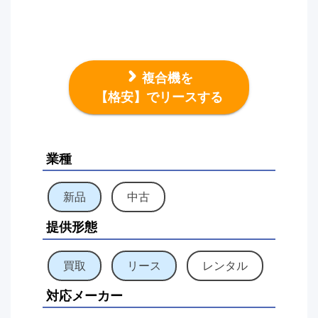
複合機を
【格安】でリースする
業種
新品
中古
提供形態
買取
リース
レンタル
対応メーカー