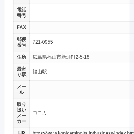
電話
番号
FAX
郵便
721-0955
番号
住所
広島県福山市新涯町2-5-18
最寄
福山駅
り駅
メー
ル
取り
扱い
コニカ
メー
カー
HP
https://www.konicaminolta.jp/business/index.htm