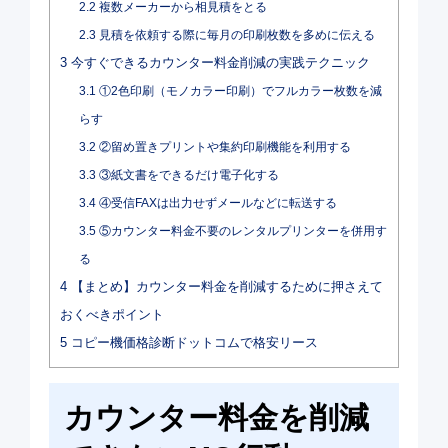
2.2
複数メーカーから相見積をとる
2.3
見積を依頼する際に毎月の印刷枚数を多めに伝える
3
今すぐできるカウンター料金削減の実践テクニック
3.1
①2色印刷（モノカラー印刷）でフルカラー枚数を減
らす
3.2
②留め置きプリントや集約印刷機能を利用する
3.3
③紙文書をできるだけ電子化する
3.4
④受信FAXは出力せずメールなどに転送する
3.5
⑤カウンター料金不要のレンタルプリンターを併用す
る
4
【まとめ】カウンター料金を削減するために押さえて
おくべきポイント
5
コピー機価格診断ドットコムで格安リース
カウンター料金を削減