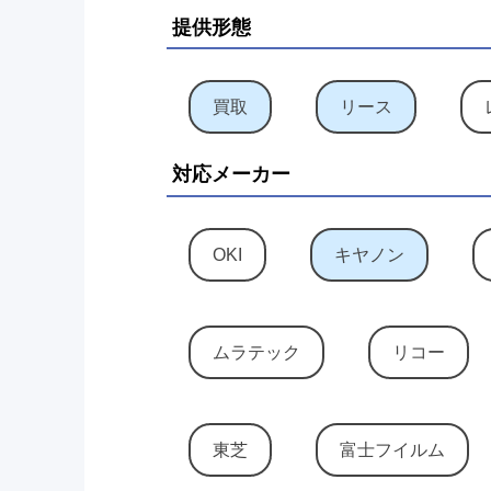
提供形態
買取
リース
対応メーカー
OKI
キヤノン
ムラテック
リコー
東芝
富士フイルム