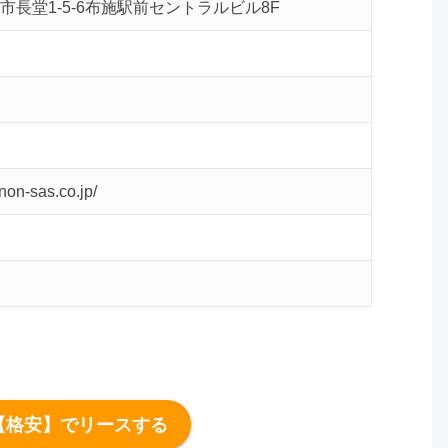
市長堂1-5-6布施駅前セントラルビル8F
non-sas.co.jp/
【格安】でリースする