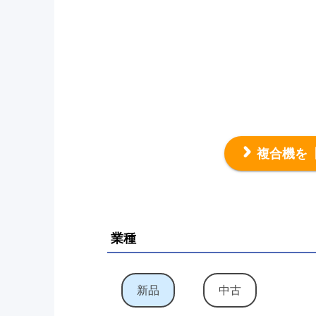
複合機を
業種
新品
中古