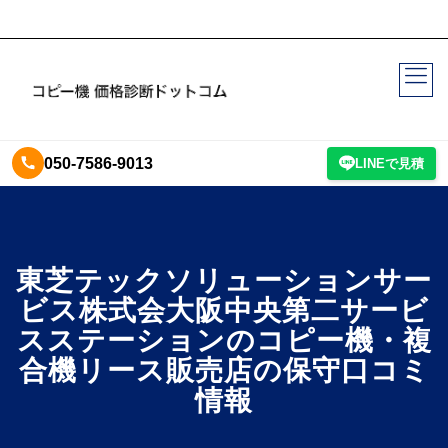
050-7586-9013
LINEで見積
東芝テックソリューションサー
ビス株式会大阪中央第二サービ
スステーションのコピー機・複
合機リース販売店の保守口コミ
情報