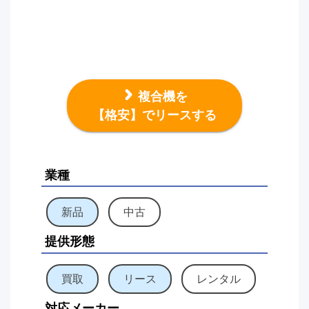
複合機を
【格安】でリースする
業種
新品
中古
提供形態
買取
リース
レンタル
対応メーカー