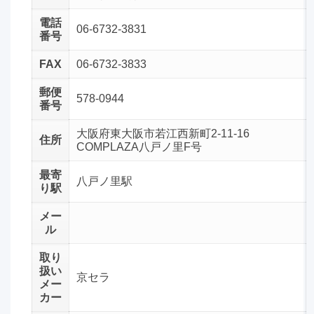
電話
06-6732-3831
番号
FAX
06-6732-3833
郵便
578-0944
番号
大阪府東大阪市若江西新町2-11-16
住所
COMPLAZA八戸ノ里F号
最寄
八戸ノ里駅
り駅
メー
ル
取り
扱い
京セラ
メー
カー