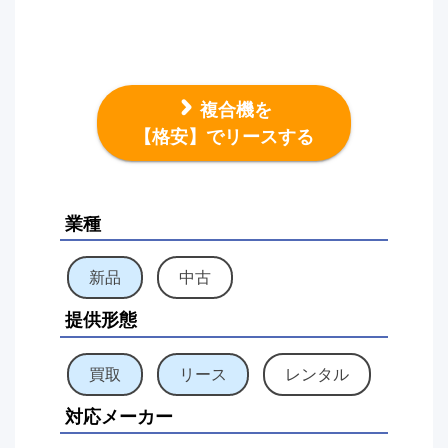
複合機を
【格安】でリースする
業種
新品
中古
提供形態
買取
リース
レンタル
対応メーカー